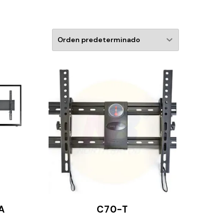
A
C70-T