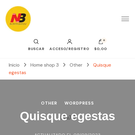
0
BUSCAR
ACCESO/REGISTRO
$0,00
Inicio
Home shop 3
Other
Quisque
egestas
OTHER
WORDPRESS
Quisque egestas